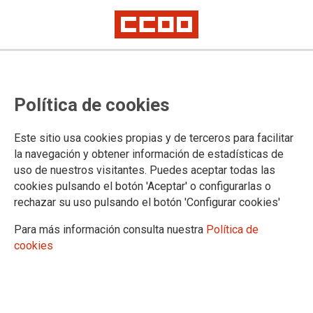
PUBLICACIONES Y DOCUMENTOS
Política de cookies
Preguntas Frecuentes
Información Laboral
Este sitio usa cookies propias y de terceros para facilitar
Permisos y licencias
la navegación y obtener información de estadísticas de
Instancias
uso de nuestros visitantes. Puedes aceptar todas las
Jubilación
cookies pulsando el botón 'Aceptar' o configurarlas o
Publicaciones de la Organización
rechazar su uso pulsando el botón 'Configurar cookies'
Sindicato y Salud
JurdiCCOO, cuadernos sanitarios
Para más información consulta nuestra
Política de
Estudios
cookies
Análisis de los presupuestos sanitarios por años
Estudios de Formación de la FSS-CCOO
Estudios de Empleo de la FSS-CCOO