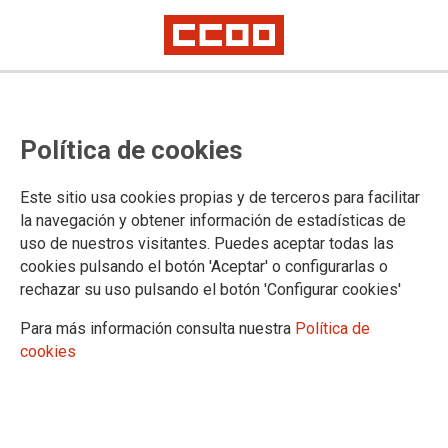
MAPA DE LA WEB
Política de cookies
Buscar:
Este sitio usa cookies propias y de terceros para facilitar
la navegación y obtener información de estadísticas de
Inicio
Negociación Colectiva
uso de nuestros visitantes. Puedes aceptar todas las
Sanidad Pública
cookies pulsando el botón 'Aceptar' o configurarlas o
SMS
Sanidad Privada
rechazar su uso pulsando el botón 'Configurar cookies'
Dependencia
Tu Convenio
Para más información consulta nuestra
Política de
Empleo
Últimos llamamientos
cookies
Bolsas de trabajo
Oposiciones
Formación
Exámenes de oposiciones de varias categorías
Profesionales
Grupo de Gestión y Servicios Generales