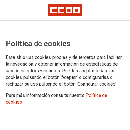
PUBLICACIONES Y DOCUMENTOS
Política de cookies
Preguntas Frecuentes
Información Laboral
Este sitio usa cookies propias y de terceros para facilitar
Permisos y licencias
la navegación y obtener información de estadísticas de
Instancias
uso de nuestros visitantes. Puedes aceptar todas las
Jubilación
cookies pulsando el botón 'Aceptar' o configurarlas o
Publicaciones de la Organización
rechazar su uso pulsando el botón 'Configurar cookies'
Sindicato y Salud
JurdiCCOO, cuadernos sanitarios
Para más información consulta nuestra
Política de
Estudios
cookies
Análisis de los presupuestos sanitarios por años
Estudios de Formación de la FSS-CCOO
Estudios de Empleo de la FSS-CCOO