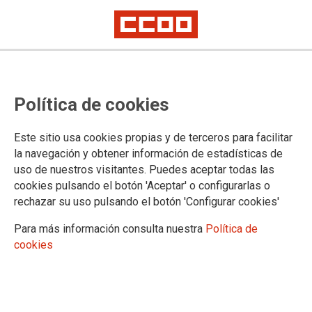
PUBLICACIONES Y DOCUMENTOS
Política de cookies
Preguntas Frecuentes
Información Laboral
Este sitio usa cookies propias y de terceros para facilitar
Permisos y licencias
la navegación y obtener información de estadísticas de
Instancias
uso de nuestros visitantes. Puedes aceptar todas las
Jubilación
cookies pulsando el botón 'Aceptar' o configurarlas o
Publicaciones de la Organización
rechazar su uso pulsando el botón 'Configurar cookies'
Sindicato y Salud
JurdiCCOO, cuadernos sanitarios
Para más información consulta nuestra
Política de
Estudios
cookies
Análisis de los presupuestos sanitarios por años
Estudios de Formación de la FSS-CCOO
Estudios de Empleo de la FSS-CCOO