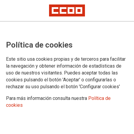
CCOO reúne en les Illes Balears, a
Política de cookies
delegadas y delegados del sector
de la dependencia para debatir
Este sitio usa cookies propias y de terceros para facilitar
sobre los retos del sector tras la
la navegación y obtener información de estadísticas de
uso de nuestros visitantes. Puedes aceptar todas las
Covid-19 y la situación de la
cookies pulsando el botón 'Aceptar' o configurarlas o
negociación colectiva tras la
rechazar su uso pulsando el botón 'Configurar cookies'
sentencia de la AN por la
Para más información consulta nuestra
Política de
cookies
actualización salarial del 6,5%
La FSS de CCOO ha solicitado a la Audiencia Nacional la
ejecución inmediata de la sentencia en relación con la