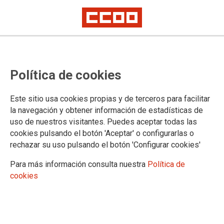
CONCURSO DE TRASLADOS IB-SALUT
El IB-SALUD publica una nota
Política de cookies
informativa con los destinos
provisionales del concurso de
Este sitio usa cookies propias y de terceros para facilitar
la navegación y obtener información de estadísticas de
traslados de la categoría de
uso de nuestros visitantes. Puedes aceptar todas las
cookies pulsando el botón 'Aceptar' o configurarlas o
celadores/as
rechazar su uso pulsando el botón 'Configurar cookies'
Para más información consulta nuestra
Política de
Los candidatos al concurso de traslados en la categoría de
cookies
celador, pueden consultar desde hoy la nota informativa con
los destinos, que se ha publicado en la web del Servicio de
Salud.
18/01/2021.