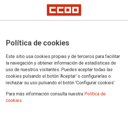
La FSS-CCOO oferta por primera
Política de cookies
vez a su afiliación cursos para
especialistas en Enfermería
Este sitio usa cookies propias y de terceros para facilitar
Familiar y Comunitaria
la navegación y obtener información de estadísticas de
uso de nuestros visitantes. Puedes aceptar todas las
cookies pulsando el botón 'Aceptar' o configurarlas o
La Federación de Sanidad y Sectores Sociosanitarios de
rechazar su uso pulsando el botón 'Configurar cookies'
CCOO (FSS-CCOO) ofrece, como una muestra más de su
apuesta por las especialidades de Enfermería, dos cursos
Para más información consulta nuestra
Política de
dirigidos en EXCLUSIVA a las personas afiliadas a CCOO.
cookies
16/09/2019.
En modalidad de teleformación,