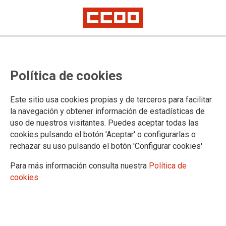
Completada la fase de valoración
Política de cookies
de méritos de carrera profesional
2017
Este sitio usa cookies propias y de terceros para facilitar
la navegación y obtener información de estadísticas de
uso de nuestros visitantes. Puedes aceptar todas las
21/06/2019. Ib-Salut
cookies pulsando el botón 'Aceptar' o configurarlas o
rechazar su uso pulsando el botón 'Configurar cookies'
El comité específico de evaluación del subgrupo C2 (gestión y
servicios) del sistema de carrera profesional ha completado la fase
Para más información consulta nuestra
Política de
de valoración de los méritos de formación de los expedientes de
cookies
las personas admitidas en la convocatoria ordinaria para acceder a
los diferentes niveles que integran la carrera profesional del
personal estatutario del Servicio de Salud que el 30 de junio de
2017 haya cumplido el plazo mínimo para obtener o ascender a un
determinado nivel de carrera. Se han publicado en la