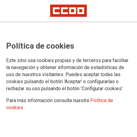
El Ib-Salut convoca la oposición
Política de cookies
de conductores e higienistas
dentales en el mes de mayo
Este sitio usa cookies propias y de terceros para facilitar
la navegación y obtener información de estadísticas de
uso de nuestros visitantes. Puedes aceptar todas las
Publicadas las listas definitivas de personas aspirantes
cookies pulsando el botón 'Aceptar' o configurarlas o
admitidas y excluidas en el concurso-oposición para cubrir
rechazar su uso pulsando el botón 'Configurar cookies'
plazas vacantes de la categoría de conductor/a y de
higienista dental en área en atención primaria
Para más información consulta nuestra
Política de
cookies
10/03/2016.