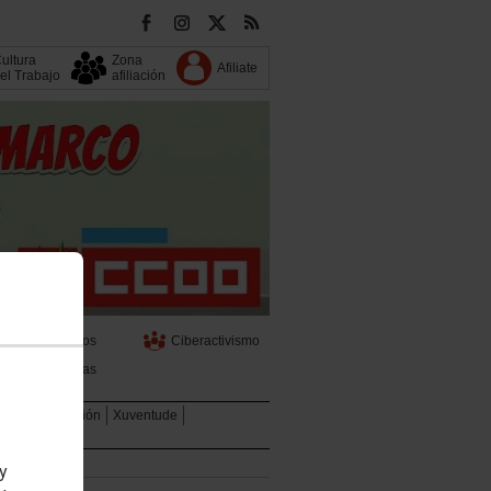
ultura
Zona
Afiliate
el Trabajo
afiliación
Servizos
Ciberactivismo
Informas
TBIQ
Formación
Xuventude
 y