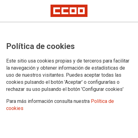
NOTA DE PRENSA
CCOO se levanta de la mesa para
Política de cookies
actualizar el Estatuto Marco de
Sanidad ante la falta de avances
Este sitio usa cookies propias y de terceros para facilitar
la navegación y obtener información de estadísticas de
en la negociación con el Ministerio
uso de nuestros visitantes. Puedes aceptar todas las
cookies pulsando el botón 'Aceptar' o configurarlas o
rechazar su uso pulsando el botón 'Configurar cookies'
La Federación de Sanidad y Sectores Sociosanitarios de
CCOO (FSS-CCOO) se ha levantado hoy de la mesa de
Para más información consulta nuestra
Política de
negociación para actualizar el Estatuto Marco, ante la falta de
cookies
avances en la negociación con el Ministerio. No en vano, las
principales reivindicaciones de CCOO no son recogidas en la
actualización del documento, como la figura de la jubilación
parcial y los nombramientos de relevo, entre otras medidas.