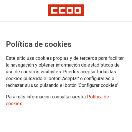
Tablas salariales de la
Política de cookies
Administración de la Comunidad
Foral de Navarra 2025
Este sitio usa cookies propias y de terceros para facilitar
la navegación y obtener información de estadísticas de
uso de nuestros visitantes. Puedes aceptar todas las
Consulta las retribuciones
cookies pulsando el botón 'Aceptar' o configurarlas o
23/10/2025.
rechazar su uso pulsando el botón 'Configurar cookies'
Para más información consulta nuestra
Política de
Puedes descargarlas en el documento asociado a esta noticia.
cookies
Documentación asociada
Retribuciones 2025