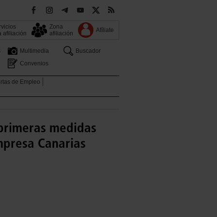
vicios
Zona
Afíliate
a afiliación
afiliación
s
Multimedia
Buscador
Convenios
rtas de Empleo
 primeras medidas
mpresa Canarias