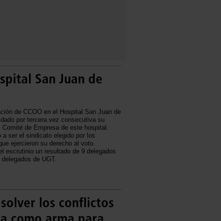
spital San Juan de
ación de CCOO en el Hospital San Juan de
idado por tercera vez consecutiva su
l Comité de Empresa de este hospital.
a ser el sindicato elegido por los
que ejercieron su derecho al voto.
l escrutinio un resultado de 9 delegados
 delegados de UGT.
olver los conflictos
cia como arma para