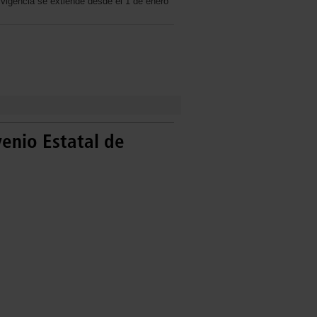
igencia se extiende desde el 1 de enero
enio Estatal de