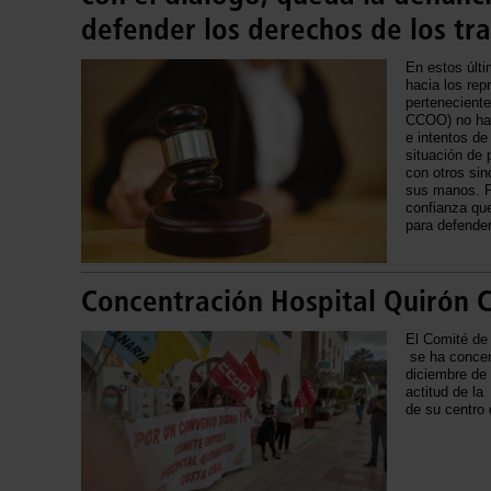
defender los derechos de los t
En estos últi
hacia los rep
pertenecient
CCOO) no ha 
e intentos de
situación de 
con otros sin
sus manos. P
confianza que
para defender
Concentración Hospital Quirón 
El Comité de
se ha concen
diciembre de
actitud de l
de su centro 