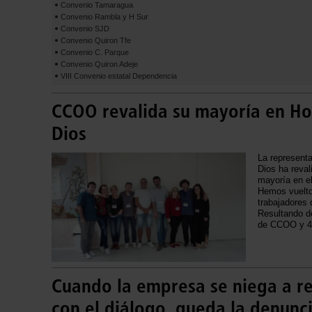
Convenio Tamaragua
Convenio Rambla y H Sur
Convenio SJD
Convenio Quiron Tfe
Convenio C. Parque
Convenio Quiron Adeje
VIII Convenio estatal Dependencia
CCOO revalida su mayoría en Ho
Dios
La represent
Dios ha reval
mayoría en e
Hemos vuelto 
trabajadores 
Resultando de
de CCOO y 4
Cuando la empresa se niega a res
con el diálogo, queda la denun