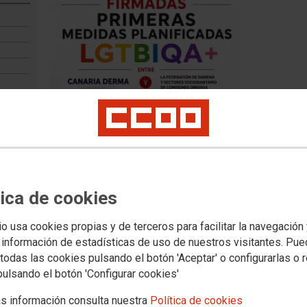
 etc.)
tica de cookies
io usa cookies propias y de terceros para facilitar la navegación
Convenio de Clínicas privadas d
 información de estadísticas de uso de nuestros visitantes. Pu
todas las cookies pulsando el botón 'Aceptar' o configurarlas o 
"propuesta" de la patronal.
pulsando el botón 'Configurar cookies'
Nota informativa
s información consulta nuestra
Política de cookies