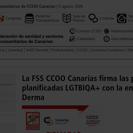
osanitarios de CCOO Canarias
| 6 agosto 2026.
Portal de
Sala de
Ser
Congreso
Contacta
Transparencia
Prensa
a l
Conoce CCOO
Federacione
Calendario
Aquí estamos
cia
Juventud
IASS Tenerife
Profesionales
CCOO
Acciones Formativas
Ofe
La FSS CCOO Canarias firma las
planificadas LGTBIQA+ con la e
Derma