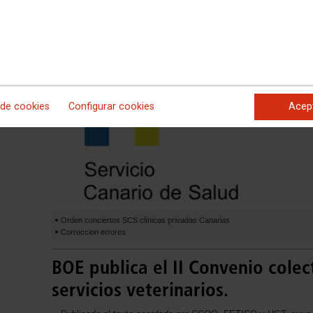
BOC Publicados los nuevos conci
clínicas privadas-concertadas
 de cookies
Configurar cookies
Acep
Orden conciertos SCS clínicas privadas Canarias
Correccion errores
BOE publica el II Convenio colec
servicios veterinarios.