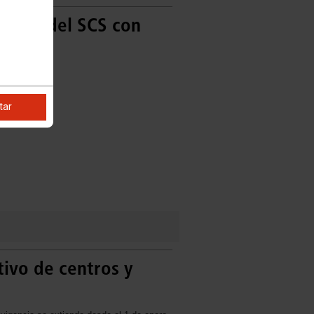
ertos del SCS con
tar
tivo de centros y