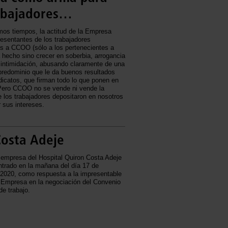
rabajadores…
mos tiempos, la actitud de la Empresa
resentantes de los trabajadores
es a CCOO (sólo a los pertenecientes a
hecho sino crecer en soberbia, arrogancia
 intimidación, abusando claramente de una
predominio que le da buenos resultados
dicatos, que firman todo lo que ponen en
ero CCOO no se vende ni vende la
 los trabajadores depositaron en nosotros
 sus intereses.
Costa Adeje
 empresa del Hospital Quiron Costa Adeje
trado en la mañana del día 17 de
 2020, como respuesta a la impresentable
a Empresa en la negociación del Convenio
de trabajo.