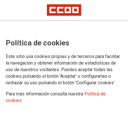
AVISO LEGAL
Política de cookies
1. ASPECTOS GENERALES
Este sitio usa cookies propias y de terceros para facilitar
Lee atentamente el siguiente aviso legal relativo al sitio web
la navegación y obtener información de estadísticas de
de F.E. SANIDAD, si tienes cualquier cuestión relativa al
uso de nuestros visitantes. Puedes aceptar todas las
mismo no dudes en contactar con nosotros a través del
cookies pulsando el botón 'Aceptar' o configurarlas o
apartado Contacta
http://www.ccoo.es/Contacta
rechazar su uso pulsando el botón 'Configurar cookies'
F.E. SANIDAD, con CIF G78433919, gestiona los contenidos
Para más información consulta nuestra
Política de
del sitio web sanidad.ccoo.es/canarias con domicilio social a
cookies
estos efectos en Calle Albasanz, 3 4? Pt - 28037 (Madrid).
Aceptación y vigencia de las condiciones generales y
particulares
La navegación en esta página web te atribuye la condición de