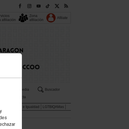
vicios
Zona
Afíliate
a afiliación
afiliación
s
Multimedia
Buscador
Contacta
enes
Mujeres e Igualdad
LGTBIQAMas
 y
edes
rechazar