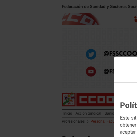
Federación de Sanidad y Sectores Soc
Polí
Inicio
Acción Sindical
Sanidad Pública
Este sit
Profesionales
Personal Facultativo
obtener
aceptar 