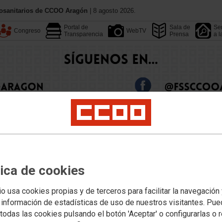
iosanitarios de CCOO Aragón
| 8 agosto 2026.
Portal de
Sala de
Ser
Congreso
WebTV
Transparencia
Prensa
a l
Conoce CCOO
Federacione
tica de cookies
Calendario
Convenios
Dependencia
Sanidad Privada
Tu Sección Sindical
Empleo
Formación
Jóv
io usa cookies propias y de terceros para facilitar la navegación
 información de estadísticas de uso de nuestros visitantes. Pu
todas las cookies pulsando el botón 'Aceptar' o configurarlas o 