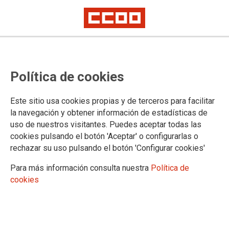
POLÍTICA DE COOKIES
Política de cookies
F.E. SANIDAD informa que este sitio web usa cookies para:
Este sitio usa cookies propias y de terceros para facilitar
Asegurar que las páginas web puedan funcionar
la navegación y obtener información de estadísticas de
correctamente
uso de nuestros visitantes. Puedes aceptar todas las
cookies pulsando el botón 'Aceptar' o configurarlas o
Recopilar información estadística anónima, como qué
páginas ha visitado la persona usuaria o cuánto tiempo ha
rechazar su uso pulsando el botón 'Configurar cookies'
permanecido en el sitio web.
Para más información consulta nuestra
Política de
Mostrar contenido de redes sociales, siempre relacionado
cookies
con información de la organización de CCOO.
Informamos que contiene enlaces a sitios web de terceros
con políticas de privacidad ajenas a la de CCOO que podrá
decidir si acepta o no cuando acceda a ellos.