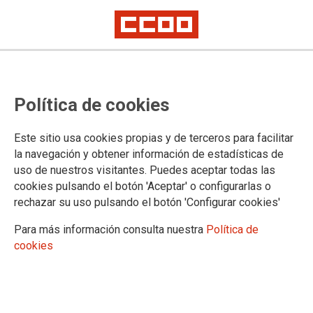
CONVENIOS
Política de cookies
Convenos autonómicos
Convenios estatales
Este sitio usa cookies propias y de terceros para facilitar
Consulta tu convenio colectivo
la navegación y obtener información de estadísticas de
uso de nuestros visitantes. Puedes aceptar todas las
cookies pulsando el botón 'Aceptar' o configurarlas o
rechazar su uso pulsando el botón 'Configurar cookies'
Para más información consulta nuestra
Política de
Confederación Sindical de Comisiones Obreras
cookies
Territorios
Comisiones Obreras de Andalucía
Comisiones Obreras de Aragón
Comisiones Obreres d'Asturies