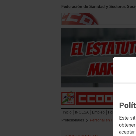
Federación de Sanidad y Sectores Soci
Polí
Inicio
INGESA
Empleo
Formación
Pro
Este sit
Profesionales
Personal en Formación (MIR,
obtener
aceptar 