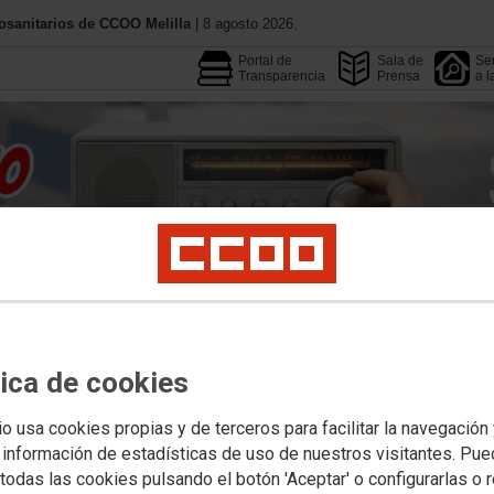
osanitarios de CCOO Melilla
| 8 agosto 2026.
Portal de
Sala de
Ser
Transparencia
Prensa
a l
Conoce CCOO
Federacione
Calendario
Convenios
tica de cookies
fesionales
Jóvenes
Mujeres
LGTBIQAMás
Salud Laboral
Publicaciones y 
io usa cookies propias y de terceros para facilitar la navegación
 EIR, PIR, QIR, etc.)
 información de estadísticas de uso de nuestros visitantes. Pu
todas las cookies pulsando el botón 'Aceptar' o configurarlas o 