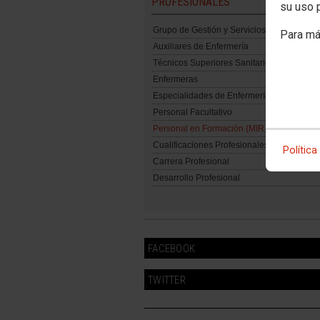
PROFESIONALES
su uso 
Grupo de Gestión y Servicios Generales
Para má
Auxiliares de Enfermería
Técnicos Superiores Sanitarios
Enfermeras
Especialidades de Enfermería
Personal Facultativo
Personal en Formación (MIR, EIR, PIR, QIR,
Cualificaciones Profesionales
Política
Carrera Profesional
Desarrollo Profesional
FACEBOOK
TWITTER