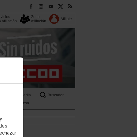
vicios
Zona
Afíliate
a afiliación
afiliación
s
Multimedia
Buscador
Congreso
Documentos
 y
edes
rechazar