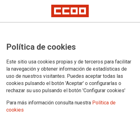
Carrera profesional SCS periodo
Política de cookies
ordinario 2025
Abierto el plazo del 1 de abril al 30 de junio
Este sitio usa cookies propias y de terceros para facilitar
la navegación y obtener información de estadísticas de
uso de nuestros visitantes. Puedes aceptar todas las
01/04/2025.
cookies pulsando el botón 'Aceptar' o configurarlas o
rechazar su uso pulsando el botón 'Configurar cookies'
Para más información consulta nuestra
Política de
cookies
Carrera profesional SCS