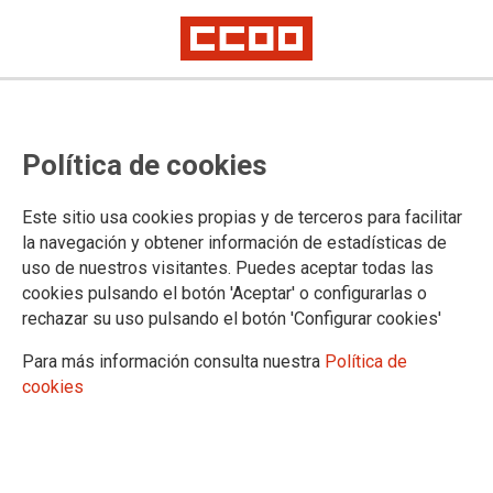
BOC Carrera profesional personal
Política de cookies
facultativo Atención Primaria SCS
Resolución definitiva de solicitudes presentadas en 2021
Este sitio usa cookies propias y de terceros para facilitar
la navegación y obtener información de estadísticas de
uso de nuestros visitantes. Puedes aceptar todas las
14/06/2022.
cookies pulsando el botón 'Aceptar' o configurarlas o
rechazar su uso pulsando el botón 'Configurar cookies'
Para más información consulta nuestra
Política de
cookies