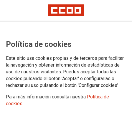
28 de mayo 2020, Día
Política de cookies
Internacional de Acción por la
Salud de las Mujeres
Este sitio usa cookies propias y de terceros para facilitar
la navegación y obtener información de estadísticas de
uso de nuestros visitantes. Puedes aceptar todas las
Hoy, la reivindicación de la Federación de Sanidad y
cookies pulsando el botón 'Aceptar' o configurarlas o
Sectores Sociosanitarios de CCOO (FSS-CCOO) no puede
rechazar su uso pulsando el botón 'Configurar cookies'
ser otra que una sociedad donde todas las personas tengan
iguales derechos y oportunidades en la vida y en la salud, así
Para más información consulta nuestra
Política de
como un sistema sanitario público universal, con perspectiva
cookies
de género, bien financiado y libre de discriminaciones y
privatizaciones.
28/05/2020.