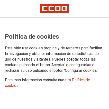
Los sindicatos europeos creen
Política de cookies
imprescindible tratar las
consecuencias de la pandemia del
Este sitio usa cookies propias y de terceros para facilitar
Covid-19 en lo que afecta a la
la navegación y obtener información de estadísticas de
uso de nuestros visitantes. Puedes aceptar todas las
salud mental de la población y en
cookies pulsando el botón 'Aceptar' o configurarlas o
especial al personal sanitario
rechazar su uso pulsando el botón 'Configurar cookies'
Para más información consulta nuestra
Política de
cookies
La Federación de Sanidad y Sectores Sociosanitarios de
CCOO (FSS-CCOO) participó, el pasado 15 de mayo, en un
seminario web organizado por la EPSU para abordar las
consecuencias de la pandemia del Covid-19 en la salud
mental de los profesionales y las profesionales del sector