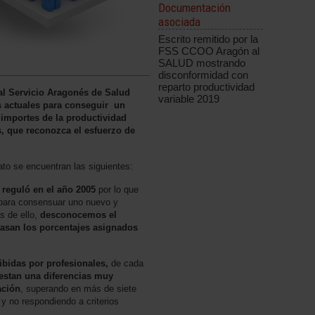
Documentación
asociada
Escrito remitido por la
FSS CCOO Aragón al
SALUD mostrando
disconformidad con
reparto productividad
l Servicio Aragonés de Salud
variable 2019
 actuales para conseguir un
 importes de la productividad
s, que reconozca el esfuerzo de
ato se encuentran las siguientes:
 reguló en el año 2005
por lo que
 para consensuar uno nuevo y
s de ello,
desconocemos el
basan los porcentajes asignados
ibidas por profesionales,
de cada
estan una diferencias muy
ación
, superando en más de siete
 y no respondiendo a criterios