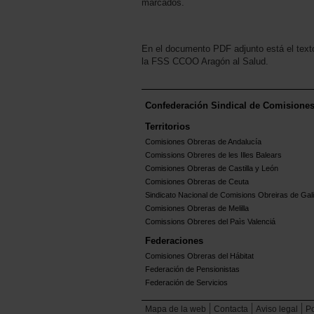
marcados.
En el documento PDF adjunto está el text
la FSS CCOO Aragón al Salud.
Confederación Sindical de Comisione
Territorios
Comisiones Obreras de Andalucía
Comissions Obreres de les Illes Balears
Comisiones Obreras de Castilla y León
Comisiones Obreras de Ceuta
Sindicato Nacional de Comisions Obreiras de Gali
Comisiones Obreras de Melilla
Comissions Obreres del Paìs Valenciá
Federaciones
Comisiones Obreras del Hábitat
Federación de Pensionistas
Federación de Servicios
Mapa de la web
Contacta
Aviso legal
Po