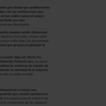
des percibidas por profesionales
das con las retribuciones que
s en las cuáles nunca el salario
percibido por otro
sional que desempeñe.
stión pueden existir diferencias
 objetivos marcados, incluso entre
a priori nadie debe ser discriminado
tidad que proporcionalmente le
 ocasión deja sin efecto los
 Atención Primaria que,
en virtud
stablecían sistemas de reparto de
etando la voluntad de la mayoría
te año no podrá suceder.
isposición a iniciar una
acuerdo que resulte satisfactorio
e una manera justa el esfuerzo de
en la consecución de los objetivos