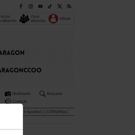
vicios
Zona
Afíliate
a afiliación
afiliación
s
Multimedia
Buscador
Contacta
enes
Mujeres e Igualdad
LGTBIQAMas