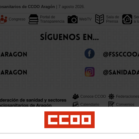
iosanitarios de CCOO Aragón
| 7 agosto 2026.
Portal de
Sala de
Ser
Congreso
WebTV
Transparencia
Prensa
a l
Conoce CCOO
Federacione
Calendario
Convenios
Dependencia
Sanidad Privada
Tu Sección Sindical
Empleo
Formación
Jóv
s