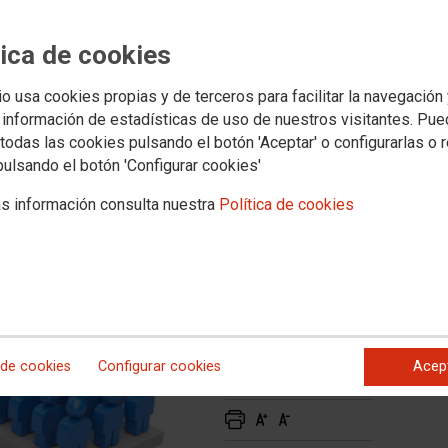
sconformidad con el reparto
riable realizado por el Salud
tica de cookies
io usa cookies propias y de terceros para facilitar la navegación
 del Servicio Aragonés de Salud solicitando la
 información de estadísticas de uso de nuestros visitantes. Pu
la cual se abra una negociación en la que se llegue a un
rios justos y equitativos en el reparto de las cantidades
todas las cookies pulsando el botón 'Aceptar' o configurarlas o 
d variable.
pulsando el botón 'Configurar cookies'
s información consulta nuestra
Política de cookies
 de cookies
Configurar cookies
Acep