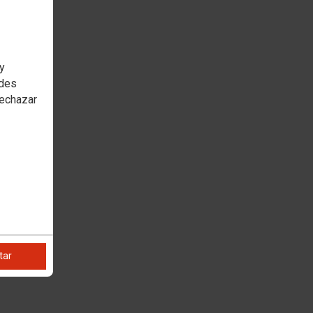
 y
edes
rechazar
tar