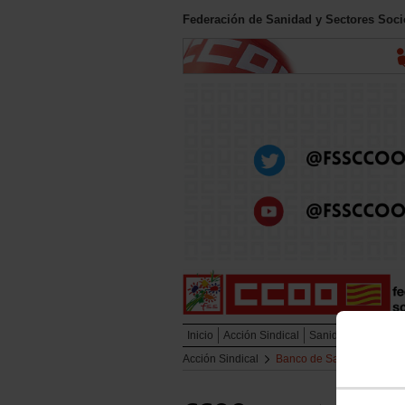
Federación de Sanidad y Sectores Soc
Inicio
Acción Sindical
Sanidad Pública
Acción Sindical
Banco de Sangre y Tejido