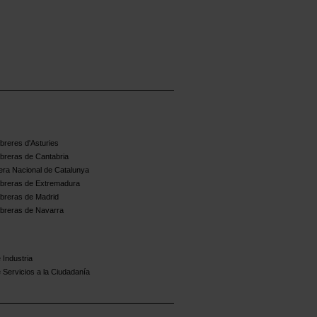
reres d'Asturies
breras de Cantabria
ra Nacional de Catalunya
breras de Extremadura
breras de Madrid
breras de Navarra
 Industria
 Servicios a la Ciudadanía