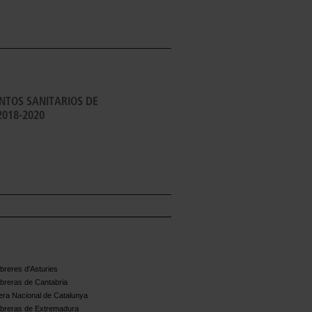
ENTOS SANITARIOS DE
2018-2020
reres d'Asturies
breras de Cantabria
ra Nacional de Catalunya
breras de Extremadura