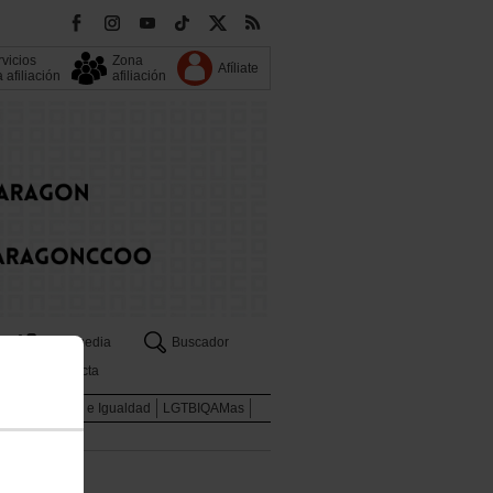
vicios
Zona
Afíliate
a afiliación
afiliación
s
Multimedia
Buscador
Contacta
enes
Mujeres e Igualdad
LGTBIQAMas