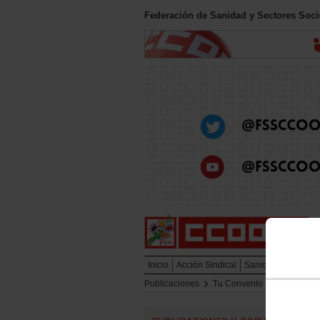
Federación de Sanidad y Sectores Soc
Inicio
Acción Sindical
Sanidad Pública
Publicaciones
Tu Convenio
Convenios