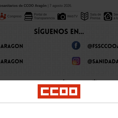
iosanitarios de CCOO Aragón
| 7 agosto 2026.
Portal de
Sala de
Ser
Congreso
WebTV
Transparencia
Prensa
a l
Conoce CCOO
Federacione
Calendario
Convenios
Dependencia
Sanidad Privada
Tu Sección Sindical
Empleo
Formación
Jóv
 Laborales autonómicos
09.03.2020