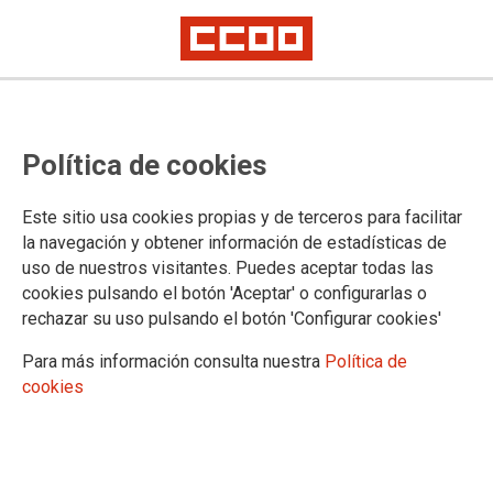
Mostrar: |
10
|
25
|
50
|
100
1 |
2 |
3 |
4 |
5 |
6 |
7 |
Siguiente
Mostrando contenidos 1 a 10 de 61
Política de cookies
12/07/2024. VI Encuentro de juventud de CCOO
Este sitio usa cookies propias y de terceros para facilitar
la navegación y obtener información de estadísticas de
04/08/2023. Inscríbete en el V Encuentro de jóvenes
uso de nuestros visitantes. Puedes aceptar todas las
FSS-CCOO
cookies pulsando el botón 'Aceptar' o configurarlas o
rechazar su uso pulsando el botón 'Configurar cookies'
02/04/2020. El Servicio Aragonés de Salud (SALUD)
Para más información consulta nuestra
Política de
necesita cubrir con urgencia plazas de Enfermero/a
cookies
en todo el territorio de la Comunidad Autónoma de
Aragón
23/03/2020. Gobierno de Aragón. Nuevas Medidas