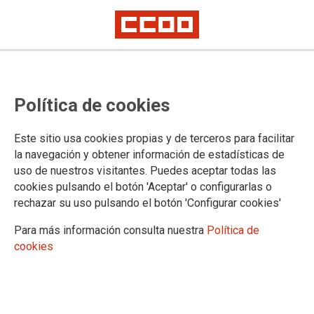
Mostrar: |
10
|
25
|
50
|
100
1 |
2 |
3 |
4 |
5 |
6 |
Siguiente
Mostrando contenidos 1 a 10 de 58
Política de cookies
12/07/2023. Oposiciones Función Administrativa.
Listados calificaciones provisionales fase de
Este sitio usa cookies propias y de terceros para facilitar
concurso
la navegación y obtener información de estadísticas de
uso de nuestros visitantes. Puedes aceptar todas las
cookies pulsando el botón 'Aceptar' o configurarlas o
12/07/2023. Oposiciones Enfermería. Listados
rechazar su uso pulsando el botón 'Configurar cookies'
calificaciones provisionales fase de concurso
Para más información consulta nuestra
Política de
cookies
21/09/2022. Técnico Auxiliar de Farmacia,
modificación Periodo Cóvid
14/06/2022. CCOO insta al BSTA