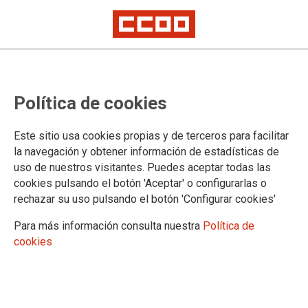
EMPLEO ¿PÚBLICO?
Política de cookies
CCOO fue conocedora en el mes de noviembre que se
Este sitio usa cookies propias y de terceros para facilitar
produjo una contratación que no se ajustaba a los
la navegación y obtener información de estadísticas de
procedimientos establecidos en el Banco de Sangre y Tejidos
uso de nuestros visitantes. Puedes aceptar todas las
de Aragón, como consecuencia de ello se pidieron
cookies pulsando el botón 'Aceptar' o configurarlas o
explicaciones a la Gerencia del BSTA, no recibiendo
respuesta convincente, ya que hace mención al retorno de
rechazar su uso pulsando el botón 'Configurar cookies'
una vacante tras una toma de posesión en el SALUD.
Para más información consulta nuestra
Política de
23/12/2021.
cookies
CCOO fue conocedora en el mes de noviembre que se produjo
una contratación que no se ajustaba a los procedimientos
establecidos en el Banco de Sangre y Tejidos de Aragón, como