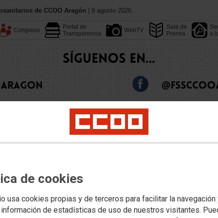
iosanitarios de CCOO Aragón
| 9 agosto 2026.
Portal de
Sala de
Ser
Congreso
WebTV
Transparencia
Prensa
a l
Conoce CCOO
Federacione
Calendario
Convenios
tica de cookies
Dependencia
Sanidad Privada
Tu Sección Sindical
Empleo
Formación
Jóv
io usa cookies propias y de terceros para facilitar la navegación
 información de estadísticas de uso de nuestros visitantes. Pu