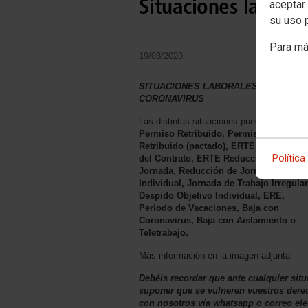
Situaciones laboral
aceptar 
su uso 
Para má
19/03/2020.
SITUACIONES LABORALES ANTE EL
CORONAVIRUS
Las distintas situaciones pueden ser:
Permiso Retribuido, Permiso no
Retribuido (pactado), ERTE Suspensió
Política
del Contrato, ERTE Reducción de
Jornada, Reducción de Jornada
Individual, Jornada de Trabajo Irregular
Despido Objetivo Individual, ERE,
Periodo de Vacaciones, Baja con
Coronavirus, Baja con Aislamiento o
Teletrabajo.
Más información en la imagen adjunta
Debéis recordar que ante cualquier sit
suponer que se vulneren vuestros dere
con nosotros vía whatsapp o correo ele