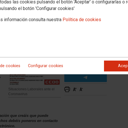
es ante el coronavirus
todas las cookies pulsando el botón 'Aceptar' o configurarlas o 
pulsando el botón 'Configurar cookies'
s información consulta nuestra
Política de cookies
n
 de cookies
Configurar cookies
Acep
,
Situaciones Laborales ante el
Coronavirus
uación que creáis que puede
chos debéis poneros en contacto
ctrónico.