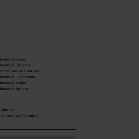
reres d'Asturies
breras de Cantabria
ra Nacional de Catalunya
breras de Extremadura
breras de Madrid
breras de Navarra
 Industria
 Servicios a la Ciudadanía