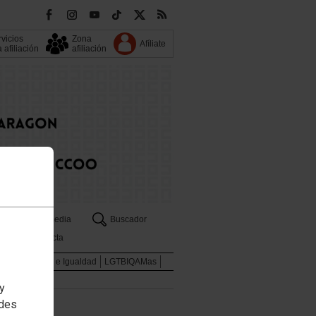
vicios
Zona
Afíliate
a afiliación
afiliación
s
Multimedia
Buscador
Contacta
enes
Mujeres e Igualdad
LGTBIQAMas
 y
edes