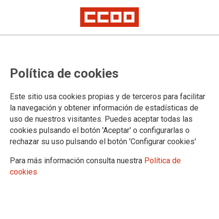
NOTA DE PRENSA
CCOO exige la convocatoria
Política de cookies
inmediata del Ámbito de
Negociación del SNS para retomar
Este sitio usa cookies propias y de terceros para facilitar
la navegación y obtener información de estadísticas de
la reforma del Estatuto Marco
uso de nuestros visitantes. Puedes aceptar todas las
cookies pulsando el botón 'Aceptar' o configurarlas o
rechazar su uso pulsando el botón 'Configurar cookies'
La Federación de Sanidad y Sectores Sociosanitarios de
CCOO (FSS-CCOO) considera inaplazable abordar e
Para más información consulta nuestra
Política de
incorporar en el nuevo Estatuto Marco la jubilación parcial de
cookies
todos y todas las profesionales del Sistema Nacional de
Salud (SNS), y posibilitar, por parte del Ministerio de Sanidad,
el inicio del estudio de coeficientes reductores de la edad de
jubilación. Asimismo, tras las declaraciones recientes del