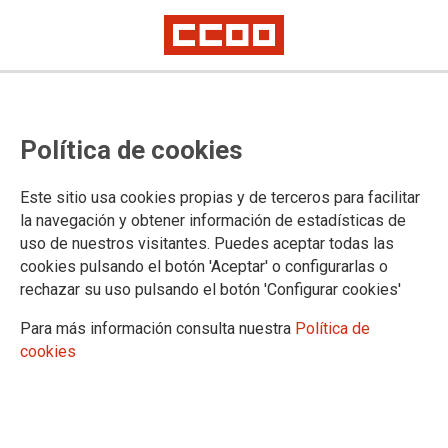
Día Mundial de Lucha contra SIDA
Acción sindical para erradicar las
Política de cookies
discriminaciones hacia las
personas con VIH
Este sitio usa cookies propias y de terceros para facilitar
la navegación y obtener información de estadísticas de
uso de nuestros visitantes. Puedes aceptar todas las
Tras más de 40 años desde que se detectaron los primeros
cookies pulsando el botón 'Aceptar' o configurarlas o
casos en el mundo, las personas con VIH siguen
rechazar su uso pulsando el botón 'Configurar cookies'
enfrentándose a discriminaciones en el acceso al empleo y
Para más información consulta nuestra
Política de
en los trabajos
cookies
01/12/2023.