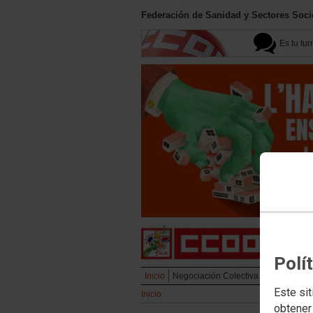
Federación de Sanidad y Sectores Soci
Es tu tur
Polí
Inicio
Negociación Colectiva
Campañas
Este sit
Inicio
obtener