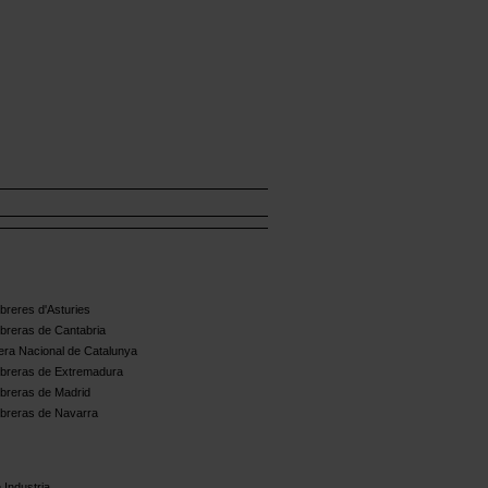
reres d'Asturies
breras de Cantabria
ra Nacional de Catalunya
breras de Extremadura
breras de Madrid
breras de Navarra
 Industria