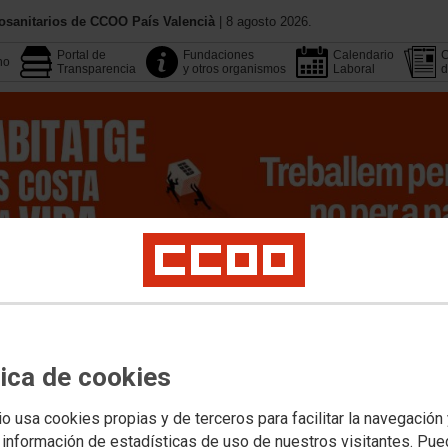
osanitarios de CCOO País Valencià
| 8 agosto 2026.
Portal de
Fundaciones
Calendario
C
no
Transparencia
y otros organismos
Laboral
d
Conoce CCOO
Publicacione
Ciberactivismo
Multimedia
tica de cookies
Área Pública
Empleo
Profesionales
Salud Laboral
Formación
Juventud
io usa cookies propias y de terceros para facilitar la navegación
 información de estadísticas de uso de nuestros visitantes. Pu