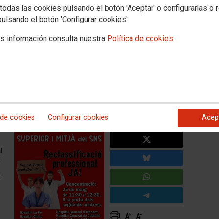
todas las cookies pulsando el botón 'Aceptar' o configurarlas o 
FACEB
en vaga i concentracions
pulsando el botón 'Configurar cookies'
classificació professional dels
TWITTE
s información consulta nuestra
Política de cookies
periors del SNS
 Madrid davant del Ministeri d'Hisenda i les mobilitzacions
a pactat.
 de cookies
Configurar cookies
Acep
l
c
l