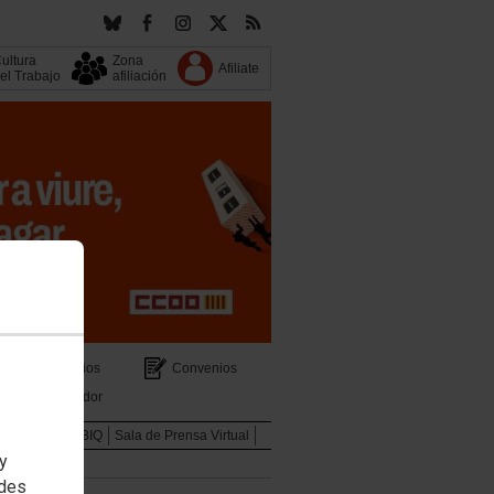
ultura
Zona
Afiliate
el Trabajo
afiliación
s
Servicios
Convenios
Buscador
Mujeres y LGTBIQ
Sala de Prensa Virtual
 y
edes