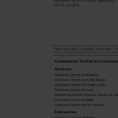
hospitalaris de la Comunitat Valenciana
d'11:30 a 12:30 h.
Mapa de la web
Contacta
Aviso legal
Po
Confederación Sindical de Comisione
Territorios
Comisiones Obreras de Andalucía
Comissions Obreres de les Illes Balears
Comisiones Obreras de Castilla y León
Comisiones Obreras de Ceuta
Sindicato Nacional de Comisions Obreiras de Gali
Comisiones Obreras de Melilla
Comissions Obreres del Paìs Valenciá
Federaciones
Comisiones Obreras del Hábitat