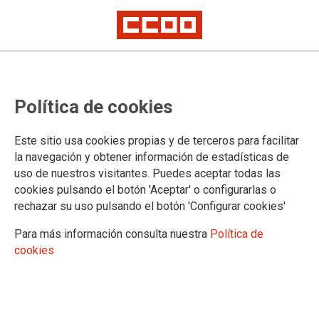
NOTA DE PRENSA
Los sindicatos trasladarán de
Política de cookies
nuevo a Sanidad sus propuestas
de articulado sobre jubilación y
Este sitio usa cookies propias y de terceros para facilitar
la navegación y obtener información de estadísticas de
jornada de trabajo
uso de nuestros visitantes. Puedes aceptar todas las
cookies pulsando el botón 'Aceptar' o configurarlas o
La negociación entre FSS-CCOO, SATSE-FSES, UGT, CSIF y CIG-
rechazar su uso pulsando el botón 'Configurar cookies'
Saúde y el Ministerio de Sanidad continuará en los próximos días con el
objetivo de alcanzar acuerdos que garanticen avances en las
Para más información consulta nuestra
Política de
condiciones laborales y profesionales del personal de la sanidad pública.
En la próxima reunión está previsto abordar el sistema de clasificación
cookies
profesional y sus retribuciones, otro de los aspectos esenciales del
futuro Estatuto Marco del personal estatutario de los servicios de salud.
21/10/2025.