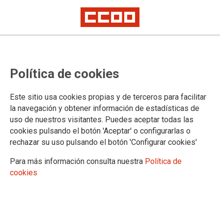
OPE 19-20-21 SCS. Resultados
Política de cookies
provisionales fase de concurso
Grupo Auxiliar de la Función
Este sitio usa cookies propias y de terceros para facilitar
Administrativa
la navegación y obtener información de estadísticas de
uso de nuestros visitantes. Puedes aceptar todas las
cookies pulsando el botón 'Aceptar' o configurarlas o
rechazar su uso pulsando el botón 'Configurar cookies'
01/12/2025.
Para más información consulta nuestra
Política de
Publicada la resolución del Tribunal
cookies
Calificador de las pruebas selectivas
para el acceso, mediante el sistema
de concurso-oposición, a plazas de
la categoría estatutaria de
Grupo
Auxiliar de la Función