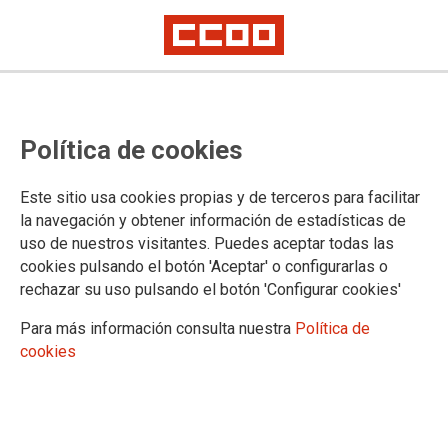
NOTA DE PRENSA
La Audiencia Nacional formaliza la
Política de cookies
demanda definitiva interpuesta
por CCOO para la reclasificación
Este sitio usa cookies propias y de terceros para facilitar
la navegación y obtener información de estadísticas de
de todas las categorías del SNS
uso de nuestros visitantes. Puedes aceptar todas las
cookies pulsando el botón 'Aceptar' o configurarlas o
rechazar su uso pulsando el botón 'Configurar cookies'
La demanda interpuesta por la Federación de Sanidad y
Sectores Sociosanitarios de CCOO (FSS-CCOO) solicita que
Para más información consulta nuestra
Política de
se adopten medidas oportunas para la inmediata aplicación
cookies
de lo establecido en el artículo 76 del TREBEP, dando así
cumplimiento a lo recogido en el Acuerdo Marco para una
Administración del Siglo XXI.
24/09/2025.