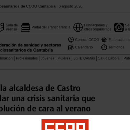
osanitarios de CCOO Cantabria
| 8 agosto 2026.
Sala de
Fundaciones y
Ser
Portal del Transparencia
Prensa
otros organismos
a l
Conoce CCOO
Federacione
Calendario
Territorios
rmación
Profesionales
Jóvenes
Mujeres
LGTBIQAMás
Salud Laboral
Pub
la alcaldesa de Castro
ar una crisis sanitaria que
solución de cara al verano
rrán la segunda fase de su campaña ‘Salva la sanidad’ que
los principales municipios de la región
os problemas de la gestión sanitaria actual con el agravante de