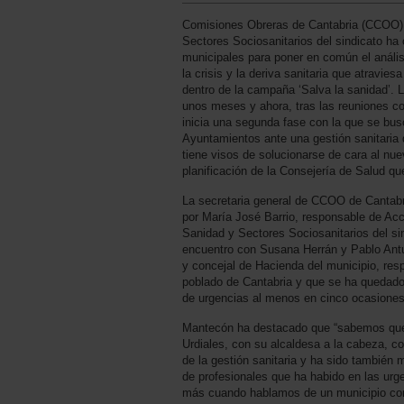
Comisiones Obreras de Cantabria (CCOO) 
Sectores Sociosanitarios del sindicato h
municipales para poner en común el anális
la crisis y la deriva sanitaria que atravies
dentro de la campaña ‘Salva la sanidad’
unos meses y ahora, tras las reuniones con
inicia una segunda fase con la que se busc
Ayuntamientos ante una gestión sanitaria
tiene visos de solucionarse de cara al nuev
planificación de la Consejería de Salud q
La secretaria general de CCOO de Canta
por María José Barrio, responsable de Acc
Sanidad y Sectores Sociosanitarios del si
encuentro con Susana Herrán y Pablo Antu
y concejal de Hacienda del municipio, res
poblado de Cantabria y que se ha quedado
de urgencias al menos en cinco ocasiones
Mantecón ha destacado que “sabemos que
Urdiales, con su alcaldesa a la cabeza, co
de la gestión sanitaria y ha sido también mu
de profesionales que ha habido en las urg
más cuando hablamos de un municipio con 