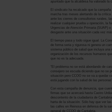
apuntado que la alcaldesa ha valorado la
El sindicato ha recalcado que la campaña 
marcha tras meses alertando de la crítica 
ante los cierres de consultorios rurales, l
realizar cualquier prueba u operación, la fa
Urgencias de Atención Primaria (SUAP) o 
desgaste ante una situación cada vez más
El tiempo pasa y todo sigue igual. La Con
de forma seria y rigurosa ni genera un ca
sistema público de salud que incluya una 
organización de los recursos humanos qu
que no es la adecuada.
“El problema no se está abordando de cara
consejero se escuda diciendo que no se pu
situación pero CCOO no se va a quedar c
está jugando con la salud de las personas
Con esta campaña de denuncia, que cuent
firmas que se acercará hasta Castro Urdial
descontento de la ciudadanía de Cantabri
harta de la situación. Sólo hay que ver la
las calles en Reinosa en defensa de la san
general de CCOO de Cantabria.