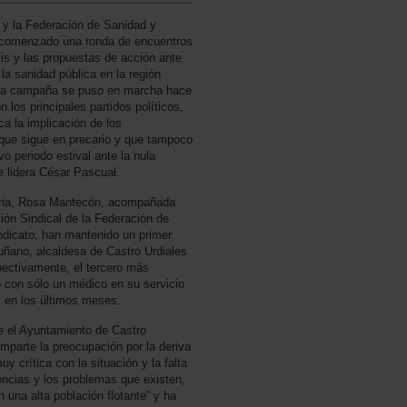
y la Federación de Sanidad y
a comenzado una ronda de encuentros
is y las propuestas de acción ante
a la sanidad pública en la región
. La campaña se puso en marcha hace
 los principales partidos políticos,
a la implicación de los
 que sigue en precario y que tampoco
o periodo estival ante la nula
ue lidera César Pascual.
bria, Rosa Mantecón, acompañada
ión Sindical de la Federación de
ndicato, han mantenido un primer
ñano, alcaldesa de Castro Urdiales
pectivamente, el tercero más
 con sólo un médico en su servicio
 en los últimos meses.
 el Ayuntamiento de Castro
mparte la preocupación por la deriva
y crítica con la situación y la falta
encias y los problemas que existen,
una alta población flotante” y ha