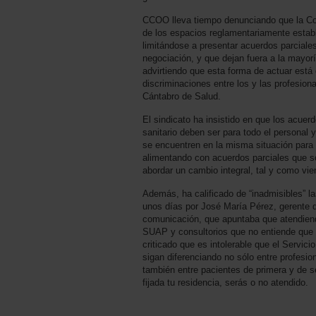
CCOO lleva tiempo denunciando que la Con
de los espacios reglamentariamente establ
limitándose a presentar acuerdos parciale
negociación, y que dejan fuera a la mayor
advirtiendo que esta forma de actuar está
discriminaciones entre los y las profesion
Cántabro de Salud.
El sindicato ha insistido en que los acuer
sanitario deben ser para todo el personal 
se encuentren en la misma situación para 
alimentando con acuerdos parciales que s
abordar un cambio integral, tal y como vi
Además, ha calificado de “inadmisibles” l
unos días por José María Pérez, gerente 
comunicación, que apuntaba que atendiend
SUAP y consultorios que no entiende que s
criticado que es intolerable que el Servic
sigan diferenciando no sólo entre profesi
también entre pacientes de primera y de 
fijada tu residencia, serás o no atendido.