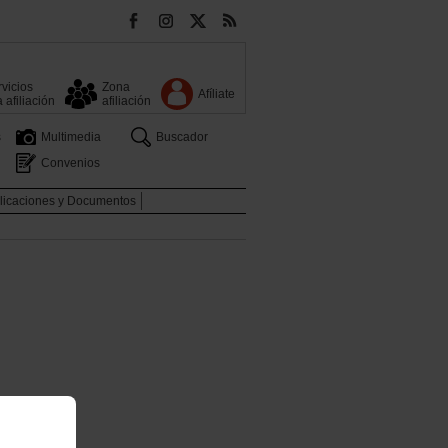
vicios
Zona
Afíliate
a afiliación
afiliación
s
Multimedia
Buscador
Convenios
licaciones y Documentos