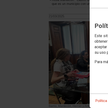
que es un municipio con una alta poblaci
21/03/2025.
Polí
Este sit
obtener
aceptar 
su uso 
Para má
Política
Barrio, Mantecón, Herrán y Antuñano