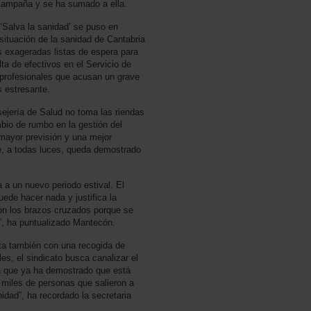
 campaña y se ha sumado a ella.
‘Salva la sanidad’ se puso en
situación de la sanidad de Cantabria
as exageradas listas de espera para
lta de efectivos en el Servicio de
profesionales que acusan un grave
 estresante.
sejería de Salud no toma las riendas
mbio de rumbo en la gestión del
mayor previsión y una mejor
e, a todas luces, queda demostrado
 a un nuevo periodo estival. El
ede hacer nada y justifica la
on los brazos cruzados porque se
”, ha puntualizado Mantecón.
a también con una recogida de
es, el sindicato busca canalizar el
a que ya ha demostrado que está
s miles de personas que salieron a
idad”, ha recordado la secretaria