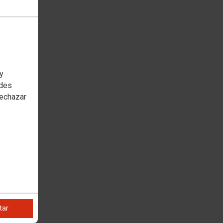
 y
edes
rechazar
tar