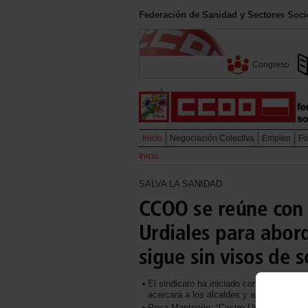
Federación de Sanidad y Sectores Soci
Congreso
Inicio
Negociación Colectiva
Empleo
Fo
Inicio
SALVA LA SANIDAD
CCOO se reúne con 
Urdiales para abord
sigue sin visos de 
El sindicato ha iniciado con Susana He
acercará a los alcaldes y alcaldesas de 
Rosa Mantecón: “Castro Urdiales sufre l