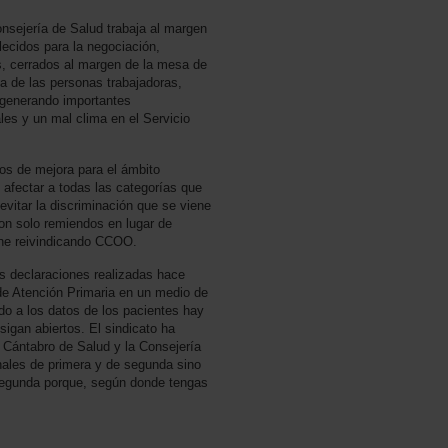
sejería de Salud trabaja al margen
ecidos para la negociación,
s, cerrados al margen de la mesa de
ía de las personas trabajadoras,
 generando importantes
ales y un mal clima en el Servicio
dos de mejora para el ámbito
y afectar a todas las categorías que
evitar la discriminación que se viene
on solo remiendos en lugar de
ene reivindicando CCOO.
as declaraciones realizadas hace
de Atención Primaria en un medio de
o a los datos de los pacientes hay
igan abiertos. El sindicato ha
io Cántabro de Salud y la Consejería
onales de primera y de segunda sino
segunda porque, según donde tengas