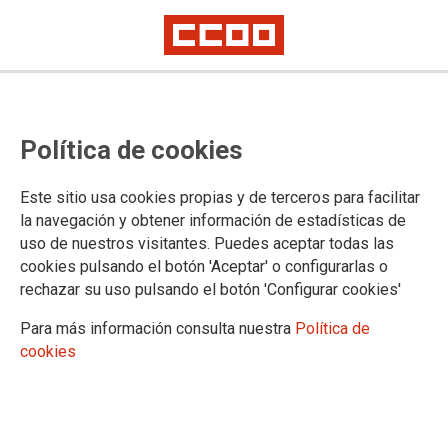
Estabilización mediante concurso-
Política de cookies
oposición. Aspirantes que han
superado el proceso y plazas a
Este sitio usa cookies propias y de terceros para facilitar
ofertar
la navegación y obtener información de estadísticas de
uso de nuestros visitantes. Puedes aceptar todas las
TCAE
cookies pulsando el botón 'Aceptar' o configurarlas o
Celador/a
rechazar su uso pulsando el botón 'Configurar cookies'
Para más información consulta nuestra
Política de
10/03/2025.
cookies
Publicada la resolución por la que se
hace pública la relación de
aspirantes que han superado las
pruebas
selectivas para el acceso,