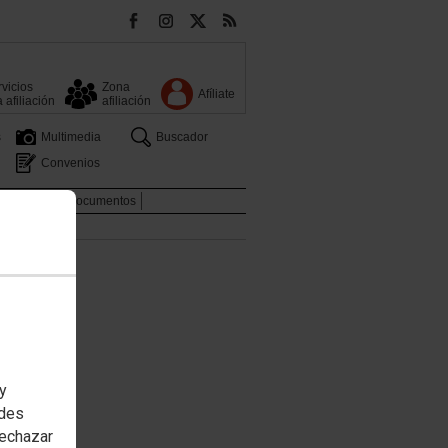
vicios
Zona
Afíliate
a afiliación
afiliación
s
Multimedia
Buscador
Convenios
licaciones y Documentos
 y
edes
rechazar