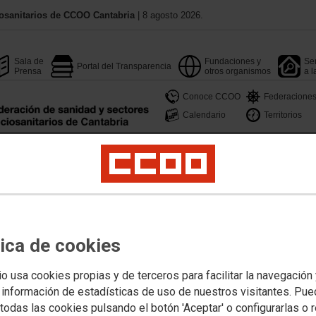
osanitarios de CCOO Cantabria
| 8 agosto 2026.
Sala de
Fundaciones y
Ser
Portal del Transparencia
Prensa
otros organismos
a l
Conoce CCOO
Federacione
Calendario
Territorios
rmación
Profesionales
Jóvenes
Mujeres
LGTBIQAMás
Salud Laboral
Pub
ión del SCS mediante
dos provisionales Médico/a
tica de cookies
ión Primaria.
io usa cookies propias y de terceros para facilitar la navegación
 información de estadísticas de uso de nuestros visitantes. Pu
 de errores de los listados provisionales
todas las cookies pulsando el botón 'Aceptar' o configurarlas o 