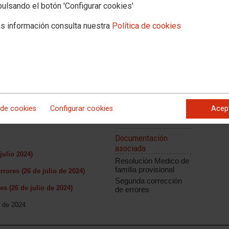
pulsando el botón 'Configurar cookies'
e
s información consulta nuestra
Política de cookies
r
 de cookies
Configurar cookies
Acep
OPE estabilización
Documentación
asociada
julio 2024)
Resolución Medico de
familia provisional
rores (26 de julio de 2024)
Segunda corrección
es (26 de julio de 2024)
de errores
o de 2024