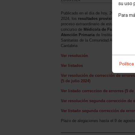
su uso 
Publicado en el día de hoy, 20 de marzo d
Para má
2024, los
resultados provisionales
del
proceso extraordinario de estabilización po
concurso de
Médico/a de Familia de
Atención Primaria
de Instituciones
Sanitarias de la Comunidad Autónoma de
Cantabria
Ver resolución
Política
Ver listados
Ver resolución de corrección de errores
(5 de julio 2024)
Ver listado correccion de errorres (5 de 
Ver resolución segunda corrección de er
Ver listado segunda corrección de error
Plazo de alegaciones hasta el 9 de agost