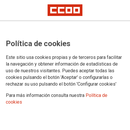
La FSS-CCOO presenta sus
Política de cookies
aportaciones al nuevo título de
Formación Profesional de
Este sitio usa cookies propias y de terceros para facilitar
Técnico/a en Cuidados de
la navegación y obtener información de estadísticas de
uso de nuestros visitantes. Puedes aceptar todas las
Enfermería
cookies pulsando el botón 'Aceptar' o configurarlas o
rechazar su uso pulsando el botón 'Configurar cookies'
La Federación de Sanidad y Sectores Sociosanitarios de
Para más información consulta nuestra
Política de
CCOO (FSS-CCOO) ha presentado sus aportaciones al
cookies
proyecto de Real Decreto por el que se establece el nuevo
título de Formación Profesional de Grado Medio de Técnico/a
en Cuidados de Enfermería, una norma llamada a sustituir la
regulación vigente desde 1995 y que marcará la formación de