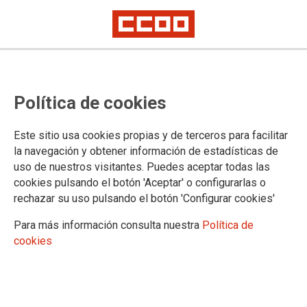
CCOO denuncia que el Gobierno
Política de cookies
de Ayuso cerrará este verano más
de 2.600 camas hospitalarias en
Este sitio usa cookies propias y de terceros para facilitar
Madrid
la navegación y obtener información de estadísticas de
uso de nuestros visitantes. Puedes aceptar todas las
El Gregorio Marañón será el hospital que más camas clausure, mientras
cookies pulsando el botón 'Aceptar' o configurarlas o
que Guadarrama, Cantoblanco y Móstoles registran los mayores
rechazar su uso pulsando el botón 'Configurar cookies'
porcentajes de cierre
Para más información consulta nuestra
Política de
23/06/2026.
cookies