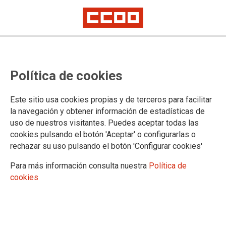
Los delegados y delegadas de
Política de cookies
CCOO en funerarias privadas de
Madrid preparan la negociación
Este sitio usa cookies propias y de terceros para facilitar
del convenio colectivo
la navegación y obtener información de estadísticas de
uso de nuestros visitantes. Puedes aceptar todas las
Los delegados y delegadas de CCOO de las empresas funerarias
cookies pulsando el botón 'Aceptar' o configurarlas o
privadas de la Comunidad de Madrid se han reunido para analizar la
rechazar su uso pulsando el botón 'Configurar cookies'
situación del sector y fijar la posición del sindicato ante la negociación
del convenio colectivo
Para más información consulta nuestra
Política de
cookies
19/06/2026.