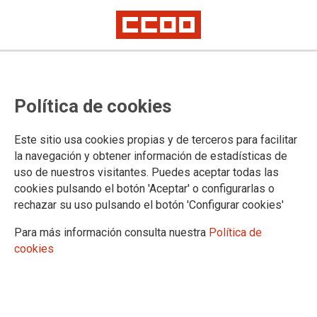
Oferta de empleo para el SUMMA
Política de cookies
112
Dos plazas de Grupo Administrativo (C-1) para la Unidad Docente del
Este sitio usa cookies propias y de terceros para facilitar
SUMMA 112 (mediante nombramiento interino)
la navegación y obtener información de estadísticas de
uso de nuestros visitantes. Puedes aceptar todas las
11/06/2026.
cookies pulsando el botón 'Aceptar' o configurarlas o
rechazar su uso pulsando el botón 'Configurar cookies'
Para más información consulta nuestra
Política de
cookies