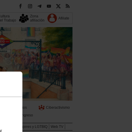
ultura
Zona
Afiliate
el Trabajo
afiliación
s
Servicios
Ciberactivismo
13 Congreso
Juventud
Mujeres y LGTBIQ
Web TV
 y