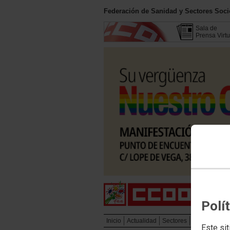
Federación de Sanidad y Sectores Soc
Sala de
Prensa Virtu
Polí
Inicio
Actualidad
Sectores
Campañas
Este sit