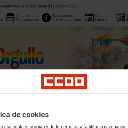
iosanitarios de CCOO Madrid
| 6 agosto 2026.
Portal de
Fundaciones
Calendario
C
al
Transparencia
y otros organismos
Laboral
d
Conoce CCOO
Publicacione
Multimedia
Buscador
tica de cookies
Legislación
Área Pública
Empleo
Profesionales
Salud Laboral
Formación
io usa cookies propias y de terceros para facilitar la navegación