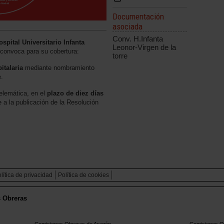
Documentación
asociada
Conv. H.Infanta
ospital Universitario Infanta
Leonor-Virgen de la
e convoca para su cobertura:
torre
italaria
mediante nombramiento
e.
telemática, en el
plazo de diez días
te a la publicación de la Resolución
lítica de privacidad
Política de cookies
s Obreras
Comisiones Obreras de Aragón
Comisiones Ob