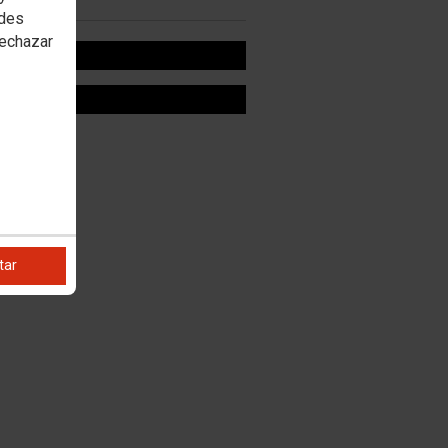
edes
rechazar
OOK
R
tar