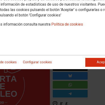
Empleo
Otras ofertas de empleo
 información de estadísticas de uso de nuestros visitantes. Pu
todas las cookies pulsando el botón 'Aceptar' o configurarlas o 
FACEB
spital Universitario Infanta
pulsando el botón 'Configurar cookies'
la torre
TWITTE
s información consulta nuestra
Política de cookies
a Hospitalaria mediante nombramiento estatutario de carácter
 de cookies
Configurar cookies
Acep