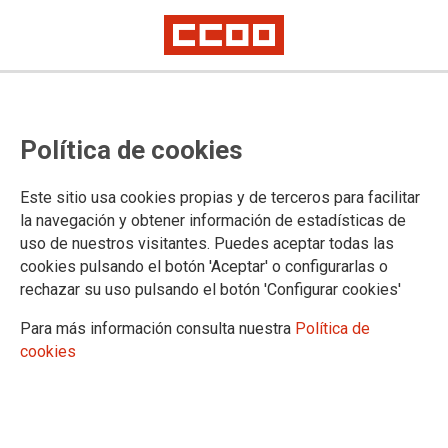
CCOO denuncia el bloqueo de
Política de cookies
QuirónSalud tras el IRMA y
mantiene las huelgas en sus
Este sitio usa cookies propias y de terceros para facilitar
hospitales concesionados
la navegación y obtener información de estadísticas de
uso de nuestros visitantes. Puedes aceptar todas las
La reunión celebrada en el Instituto Regional de Mediación y Arbitraje
cookies pulsando el botón 'Aceptar' o configurarlas o
(IRMA) concluye sin acuerdo después de que la empresa rechazara abrir
rechazar su uso pulsando el botón 'Configurar cookies'
una negociación sobre los problemas laborales de las plantillas
Para más información consulta nuestra
Política de
26/05/2026.
cookies
La Federación de Sanidad y
Sectores Sociosanitarios de CCOO
de Madrid (FSS-CCOO Madrid)