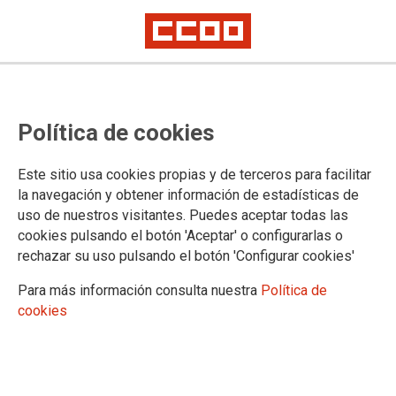
RUEDA DE PRENSA
CCOO y UGT llaman a la huelga al
Política de cookies
personal Técnico Medio y Superior
del SNS para exigir la
Este sitio usa cookies propias y de terceros para facilitar
la navegación y obtener información de estadísticas de
implantación de su reclasificación
uso de nuestros visitantes. Puedes aceptar todas las
cookies pulsando el botón 'Aceptar' o configurarlas o
profesional
rechazar su uso pulsando el botón 'Configurar cookies'
Para más información consulta nuestra
Política de
La Federación de Sanidad y Sectores Sociosanitarios de
cookies
CCOO (FSS-CCOO) y el Sector de Salud de UGT-Servicios
Públicos anuncian la convocatoria de una concentración, el
próximo 21 de mayo frente al Ministerio de Hacienda así
como una jornada de huelga el día 25, para exigir la plena
implantación de la reclasificación profesional de los