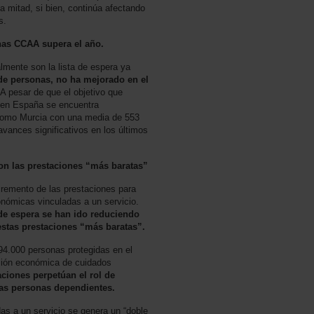
la mitad, si bien, continúa afectando
s.
nas CCAA supera el año.
lmente son la lista de espera ya
de personas, no ha mejorado en el
A pesar de que el objetivo que
a en España se encuentra
s como Murcia con una media de 553
avances significativos en los últimos
 con las prestaciones “más baratas”
cremento de las prestaciones para
onómicas vinculadas a un servicio.
 de espera se han ido reduciendo
 estas prestaciones “más baratas”.
694.000 personas protegidas en el
ción económica de cuidados
aciones perpetúan el rol de
las personas dependientes.
das a un servicio se genera un “doble