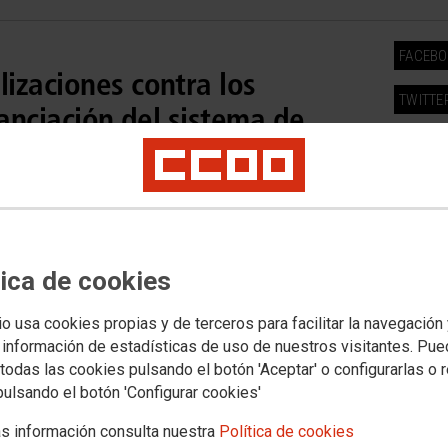
FACEB
izaciones contra los
TWITTE
nanciación del sistema de
r más recursos al Estado y
utónomas
o se ha traducido en una mejora de las condiciones de empleo”,
líticas Públicas y Protección Social. Juan Sepúlveda, secretario
s, hace un llamamiento para evitar una dependencia “de bajo
tica de cookies
io usa cookies propias y de terceros para facilitar la navegación
 información de estadísticas de uso de nuestros visitantes. Pu
todas las cookies pulsando el botón 'Aceptar' o configurarlas o 
pulsando el botón 'Configurar cookies'
s información consulta nuestra
Política de cookies