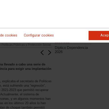
 de cookies
Configurar cookies
Acep
Documentación
Pensionistas de CCOO, Juan Sepúlveda;
asociada
 Políticas Públicas y Protección Social.
Díptico Dependencia
2026
a llevado a cabo una serie de
incia para exigir una implantación
 explicaba el secretario de Políticas
, está sufriendo una “regresión”,
s 2021-2023 que permitió recuperar
. Actualmente, el sistema de
ersonas, y en algunos momentos han
as en los últimos 20 años lo han
 plan de choque también permitió