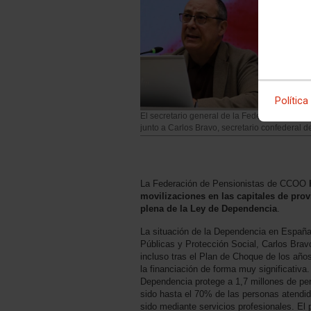
Política
El secretario general de la Federación de 
junto a Carlos Bravo, secretario confederal de
La Federación de Pensionistas de CCOO
h
movilizaciones en las capitales de prov
plena de la Ley de Dependencia
.
La situación de la Dependencia en España,
Públicas y Protección Social, Carlos Bravo
incluso tras el Plan de Choque de los año
la financiación de forma muy significativa
Dependencia protege a 1,7 millones de p
sido hasta el 70% de las personas atendid
sido mediante servicios profesionales. El