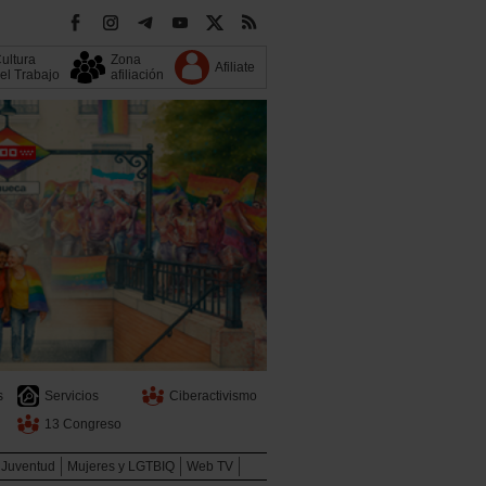
ultura
Zona
Afiliate
el Trabajo
afiliación
s
Servicios
Ciberactivismo
13 Congreso
Juventud
Mujeres y LGTBIQ
Web TV