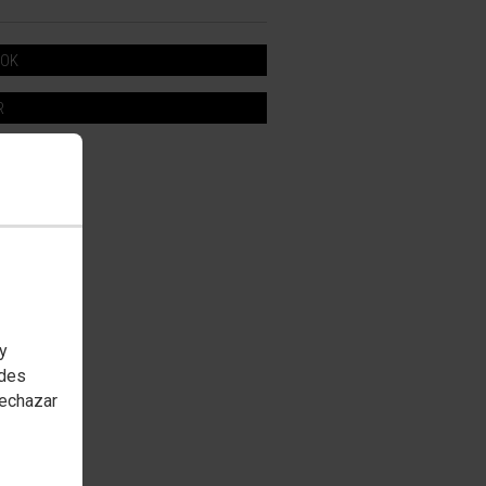
OOK
R
 y
edes
rechazar