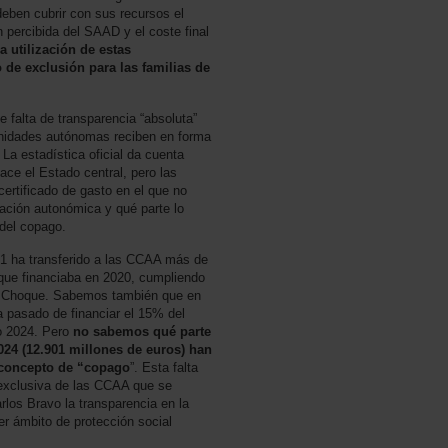
deben cubrir con sus recursos el
ón percibida del SAAD y el coste final
a utilización de estas
 de exclusión para las familias de
 falta de transparencia “absoluta”
munidades autónomas reciben en forma
 La estadística oficial da cuenta
ce el Estado central, pero las
ertificado de gasto en el que no
ración autonómica y qué parte lo
 del copago.
1 ha transferido a las CCAA más de
 que financiaba en 2020, cumpliendo
de Choque. Sabemos también que en
a pasado de financiar el 15% del
o 2024. Pero
no sabemos qué parte
024 (12.901 millones de euros) han
 concepto de “copago
”. Esta falta
 exclusiva de las CCAA que se
arlos Bravo la transparencia en la
er ámbito de protección social