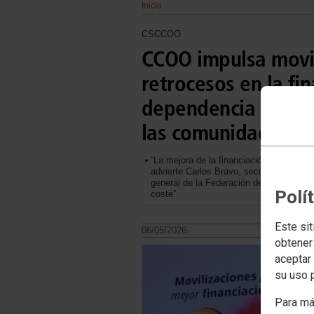
Inicio
CSCCOO
CCOO impulsa movil
retrocesos en la fi
dependencia y exigi
las comunidades a
“La mejora de la financiación estatal n
advierte Carlos Bravo, secretario de Po
general de la Federación de Pensionista
Polí
coste”
Este sit
06/05/2026.
obtener
aceptar 
su uso 
Para má