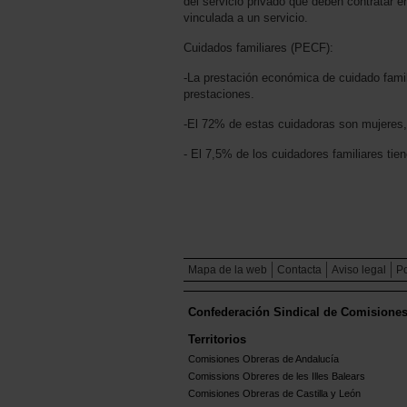
del servicio privado que deben contratar 
vinculada a un servicio.
Cuidados familiares (PECF):
-La prestación económica de cuidado famil
prestaciones.
-El 72% de estas cuidadoras son mujeres,
- El 7,5% de los cuidadores familiares ti
Mapa de la web
Contacta
Aviso legal
Po
Confederación Sindical de Comisione
Territorios
Comisiones Obreras de Andalucía
Comissions Obreres de les Illes Balears
Comisiones Obreras de Castilla y León