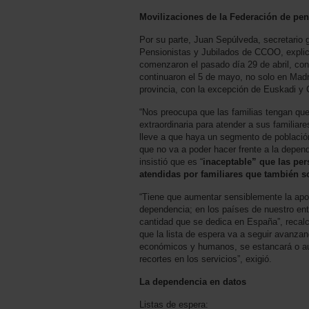
Movilizaciones de la Federación de pe
Por su parte, Juan Sepúlveda, secretario 
Pensionistas y Jubilados de CCOO, explic
comenzaron el pasado día 29 de abril, con
continuaron el 5 de mayo, no solo en Madri
provincia, con la excepción de Euskadi y 
“Nos preocupa que las familias tengan que
extraordinaria para atender a sus familiar
lleve a que haya un segmento de población
que no va a poder hacer frente a la depen
insistió que es “
inaceptable” que las pe
atendidas por familiares que también 
“Tiene que aumentar sensiblemente la apor
dependencia; en los países de nuestro ent
cantidad que se dedica en España”, recal
que la lista de espera va a seguir avanza
económicos y humanos, se estancará o aum
recortes en los servicios”, exigió.
La dependencia en datos
Listas de espera: