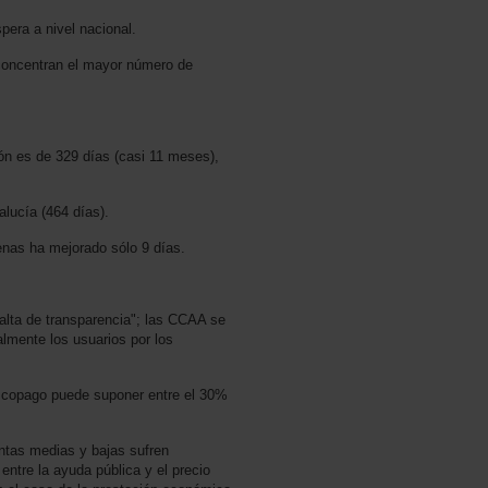
pera a nivel nacional.
 concentran el mayor número de
ión es de 329 días (casi 11 meses),
lucía (464 días).
penas ha mejorado sólo 9 días.
 falta de transparencia"; las CCAA se
almente los usuarios por los
l copago puede suponer entre el 30%
ntas medias y bajas sufren
 entre la ayuda pública y el precio