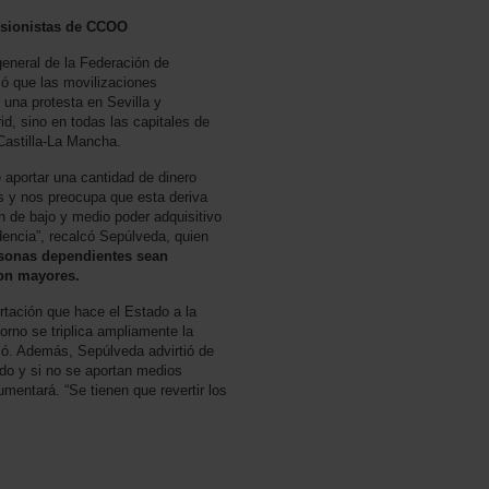
nsionistas de CCOO
general de la Federación de
ó que las movilizaciones
 una protesta en Sevilla y
d, sino en todas las capitales de
Castilla-La Mancha.
 aportar una cantidad de dinero
es y nos preocupa que esta deriva
 de bajo y medio poder adquisitivo
dencia”, recalcó Sepúlveda, quien
rsonas dependientes sean
son mayores.
tación que hace el Estado a la
orno se triplica ampliamente la
có. Además, Sepúlveda advirtió de
ndo y si no se aportan medios
entará. “Se tienen que revertir los