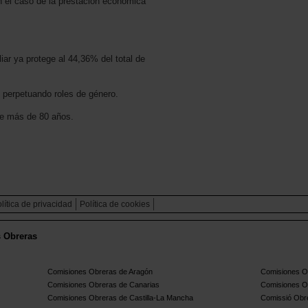
en el caso de la prestación económica
iar ya protege al 44,36% del total de
 perpetuando roles de género.
ene más de 80 años.
lítica de privacidad
Política de cookies
s Obreras
Comisiones Obreras de Aragón
Comisiones Ob
Comisiones Obreras de Canarias
Comisiones O
Comisiones Obreras de Castilla-La Mancha
Comissió Obre