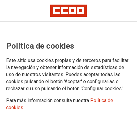
CCOO considera un éxito la huelga
Política de cookies
en los hospitales concesionados
de Quirón en Madrid y denuncia
Este sitio usa cookies propias y de terceros para facilitar
unos servicios mínimos abusivos
la navegación y obtener información de estadísticas de
uso de nuestros visitantes. Puedes aceptar todas las
La jornada de paros del 21 de abril en los hospitales General de Villalba,
cookies pulsando el botón 'Aceptar' o configurarlas o
Rey Juan Carlos e Infanta Elena logra un amplio seguimiento, pese a
rechazar su uso pulsando el botón 'Configurar cookies'
unos servicios mínimos que llegaron a superar la actividad habitual en
algunos servicios
Para más información consulta nuestra
Política de
cookies
22/04/2026.