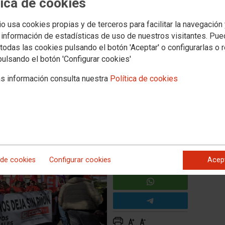
tica de cookies
io usa cookies propias y de terceros para facilitar la navegación
FACEB
a Fundación Jiménez Díaz
 información de estadísticas de uso de nuestros visitantes. Pu
todas las cookies pulsando el botón 'Aceptar' o configurarlas o 
 encubiertos de Quirón
TWITTE
pulsando el botón 'Configurar cookies'
Fundación Jiménez Díaz para denunciar el progresivo deterioro
s información consulta nuestra
Política de cookies
ales en el centro
 de cookies
Configurar cookies
Acep