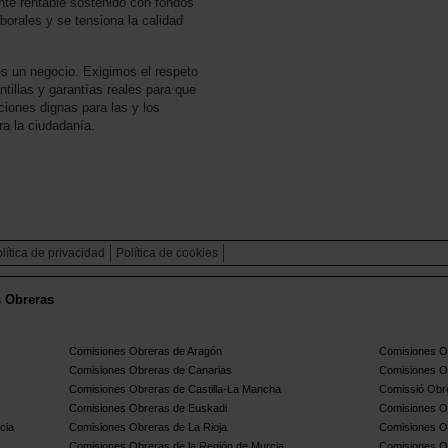
te rentable sostenido con fondos
borales y se tensiona la calidad
s un negocio. Exigimos el respeto
antillas y garantías reales para que
ciones dignas para las y los
ra la ciudadanía.
lítica de privacidad
Política de cookies
s Obreras
Comisiones Obreras de Aragón
Comisiones Ob
Comisiones Obreras de Canarias
Comisiones O
Comisiones Obreras de Castilla-La Mancha
Comissió Obre
Comisiones Obreras de Euskadi
Comisiones O
cia
Comisiones Obreras de La Rioja
Comisiones O
Comisiones Obreras de la Región de Murcia
Comisiones O