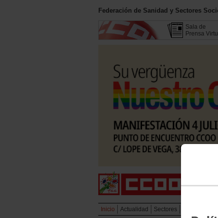
Federación de Sanidad y Sectores Soc
Sala de
Prensa Virtu
Inicio
Actualidad
Sectores
Campañas