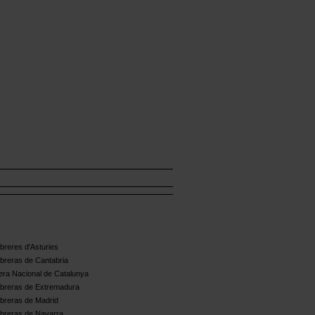
reres d'Asturies
breras de Cantabria
ra Nacional de Catalunya
breras de Extremadura
breras de Madrid
breras de Navarra