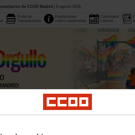
iosanitarios de CCOO Madrid
| 8 agosto 2026.
Portal de
Fundaciones
Calendario
C
al
Transparencia
y otros organismos
Laboral
d
Conoce CCOO
Publicacione
Multimedia
Buscador
Legislación
Área Pública
Empleo
Profesionales
Salud Laboral
Formación