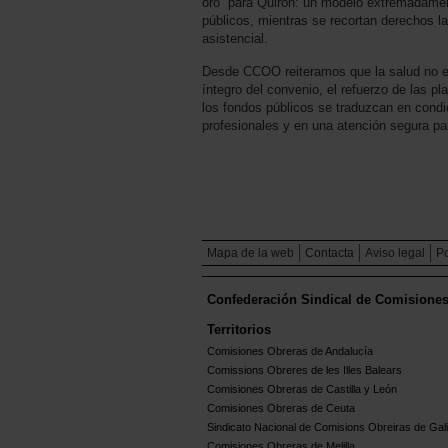
oro” para Quirón: un modelo extremadamen
públicos, mientras se recortan derechos la
asistencial.
Desde CCOO reiteramos que la salud no e
íntegro del convenio, el refuerzo de las pl
los fondos públicos se traduzcan en condi
profesionales y en una atención segura pa
Mapa de la web
Contacta
Aviso legal
Po
Confederación Sindical de Comisione
Territorios
Comisiones Obreras de Andalucía
Comissions Obreres de les Illes Balears
Comisiones Obreras de Castilla y León
Comisiones Obreras de Ceuta
Sindicato Nacional de Comisions Obreiras de Gali
Comisiones Obreras de Melilla