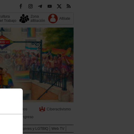
ultura
Zona
Afiliate
el Trabajo
afiliación
s
Servicios
Ciberactivismo
13 Congreso
Juventud
Mujeres y LGTBIQ
Web TV