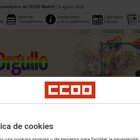
iosanitarios de CCOO Madrid
| 9 agosto 2026.
Portal de
Fundaciones
Calendario
C
al
Transparencia
y otros organismos
Laboral
d
Conoce CCOO
Publicacione
Multimedia
Buscador
tica de cookies
Legislación
Área Pública
Empleo
Profesionales
Salud Laboral
Formación
io usa cookies propias y de terceros para facilitar la navegación