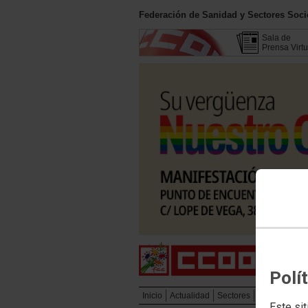
Federación de Sanidad y Sectores Soc
Sala de
Prensa Virtu
Polí
Inicio
Actualidad
Sectores
Campañas
Este sit