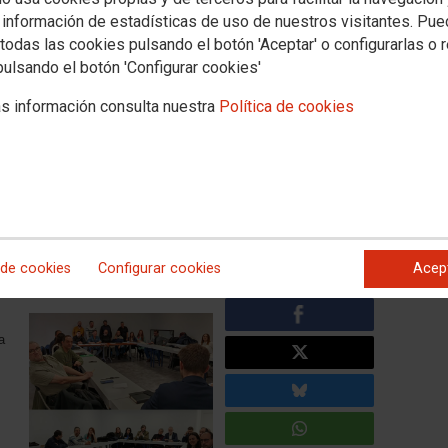
 información de estadísticas de uso de nuestros visitantes. Pu
todas las cookies pulsando el botón 'Aceptar' o configurarlas o 
FACEB
pulsando el botón 'Configurar cookies'
 Mesa Negociadora del II
TWITTE
s información consulta nuestra
Política de cookies
 del Sector Funerario Privado
or vuelve a sentar a la patronal para iniciar un nuevo proceso de
e mejorar las condiciones laborales y económicas de las
 de cookies
Configurar cookies
Acep
a