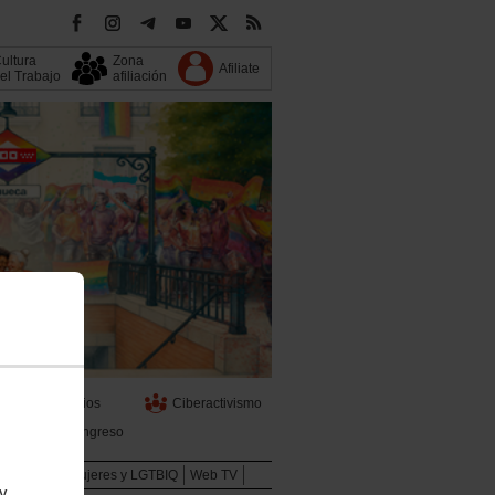
ultura
Zona
Afiliate
el Trabajo
afiliación
s
Servicios
Ciberactivismo
13 Congreso
Juventud
Mujeres y LGTBIQ
Web TV
 y