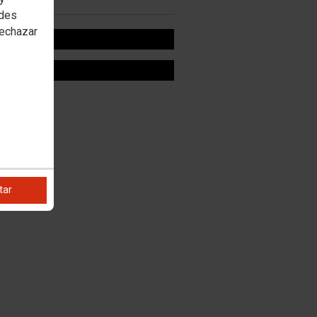
edes
rechazar
OOK
R
tar