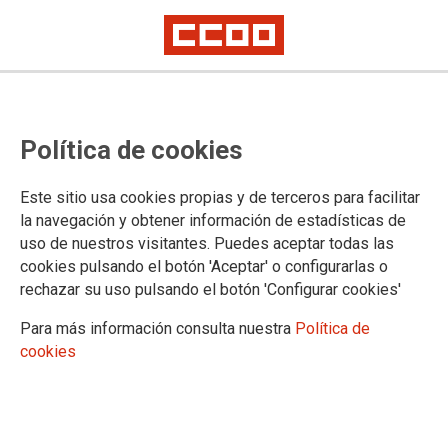
ÁREA PÚBLICA
CCOO firma el Acuerdo Marco
Política de cookies
para la Mejora del Empleo Público
y el Servicio a la Ciudadanía que
Este sitio usa cookies propias y de terceros para facilitar
la navegación y obtener información de estadísticas de
recoge muchas de sus propuestas
uso de nuestros visitantes. Puedes aceptar todas las
cookies pulsando el botón 'Aceptar' o configurarlas o
y permanecerá vigilante para
rechazar su uso pulsando el botón 'Configurar cookies'
asegurar su cumplimiento
Para más información consulta nuestra
Política de
cookies
El documento está confeccionado en su mayor parte con las
reivindicaciones planteadas por CCOO, recoge una subida
salarial global del 11,4% para el periodo 2025-2028 e incluye
reivindicaciones históricas, como la implantación de un