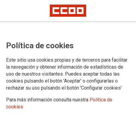
La FSS-CCOO y el Consejo de
Política de cookies
Colegios Veterinarios se
comprometen a abordar
Este sitio usa cookies propias y de terceros para facilitar
conjuntamente mejoras para el
la navegación y obtener información de estadísticas de
uso de nuestros visitantes. Puedes aceptar todas las
sector
cookies pulsando el botón 'Aceptar' o configurarlas o
rechazar su uso pulsando el botón 'Configurar cookies'
El secretario general de la FSS-CCOO, Humberto Muñoz, y
Para más información consulta nuestra
Política de
su responsable de Negociación Colectiva, Jesús Cabrera, se
cookies
han reunido con el presidente del Consejo General de
Colegios Veterinarios, Gonzalo Moreno del Val, para abordar
materias de vital importancia sobre la situación actual del
sector y sus profesionales.